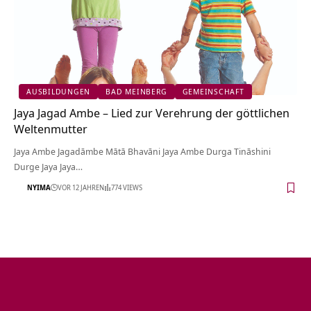
AUSBILDUNGEN
BAD MEINBERG
GEMEINSCHAFT
Jaya Jagad Ambe – Lied zur Verehrung der göttlichen
Weltenmutter
Jaya Ambe Jagadāmbe Mātā Bhavāni Jaya Ambe Durga Tināshini
Durge Jaya Jaya…
NYIMA
VOR 12 JAHREN
774 VIEWS