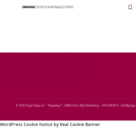
OMKARA
VOR 8 JAHREN
422 VIEWS
© 2026 Yoga Vidya e.V. · Yogaweg 7 · 32805 Horn‑Bad Meinberg · +49 5234 87‑0 · info@yoga
WordPress Cookie Notice by Real Cookie Banner