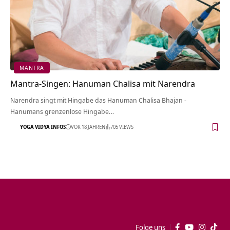
MANTRA
Mantra-Singen: Hanuman Chalisa mit Narendra
Narendra singt mit Hingabe das Hanuman Chalisa Bhajan -
Hanumans grenzenlose Hingabe…
YOGA VIDYA INFOS
VOR 18 JAHREN
705 VIEWS
Folge uns