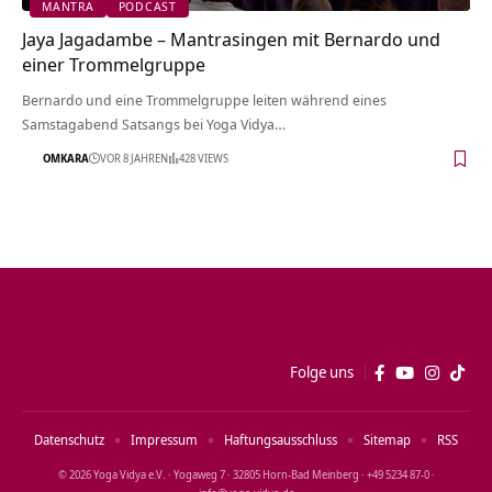
MANTRA
PODCAST
Jaya Jagadambe – Mantrasingen mit Bernardo und
einer Trommelgruppe
Bernardo und eine Trommelgruppe leiten während eines
Samstagabend Satsangs bei Yoga Vidya…
OMKARA
VOR 8 JAHREN
428 VIEWS
Folge uns
Datenschutz
Impressum
Haftungsausschluss
Sitemap
RSS
© 2026 Yoga Vidya e.V. · Yogaweg 7 · 32805 Horn‑Bad Meinberg · +49 5234 87‑0 ·