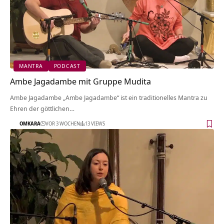
MANTRA
PODCAST
Ambe Jagadambe mit Gruppe Mudita
Ambe Jagadambe „Ambe Jagadambe“ ist ein traditionelles Mantra zu
Ehren der göttlichen…
OMKARA
VOR 3 WOCHEN
13 VIEWS