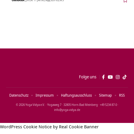
Folge uns
Datenschutz
Impressum
Haftungsausschluss
Sitemap
RSS
© 2026 Yoga Vidya e.V. · Yogaweg 7 · 32805 Horn‑Bad Meinberg · +49 5234 87‑0 ·
info@yoga‑vidya.de
WordPress Cookie Notice by Real Cookie Banner