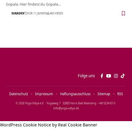
Gopala. Hier findest du Gopala…
SUKADEV
VOR 11 JAHREN
483 VIEWS
Folge uns
Datenschutz
Impressum
Haftungsausschluss
Sitemap
RSS
© 2026 Yoga Vidya e.V. · Yogaweg 7 · 32805 Horn‑Bad Meinberg · +49 5234 87‑0 ·
info@yoga‑vidya.de
WordPress Cookie Notice by Real Cookie Banner