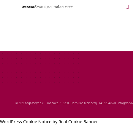
OMKARA
VOR 10 JAHREN
421 VIEWS
© 2026 Yoga Vidya e.V. · Yogaweg 7 · 32805 Horn‑Bad Meinberg · +49 5234 87‑0 · info@yoga
WordPress Cookie Notice by Real Cookie Banner