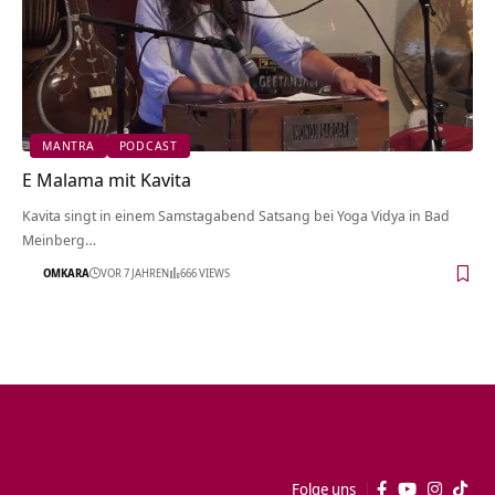
MANTRA
PODCAST
E Malama mit Kavita
Kavita singt in einem Samstagabend Satsang bei Yoga Vidya in Bad
Meinberg…
OMKARA
VOR 7 JAHREN
666 VIEWS
Folge uns