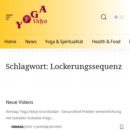
Home
News
Yoga & Spiritualität
Health & Food
Schlagwort:
Lockerungssequenz
Neue Videos
Vortrag: Yoga Vidya Grundsätze - Gesundheit Frieden Verwirklichung
mit Sukadev Sukadev trägt…
OMKARA
VOR 12 JAHREN
399 VIEWS