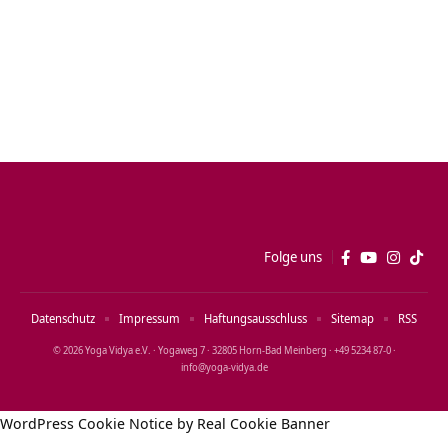
Folge uns
Datenschutz
Impressum
Haftungsausschluss
Sitemap
RSS
© 2026 Yoga Vidya e.V. · Yogaweg 7 · 32805 Horn‑Bad Meinberg · +49 5234 87‑0 ·
info@yoga‑vidya.de
WordPress Cookie Notice by Real Cookie Banner