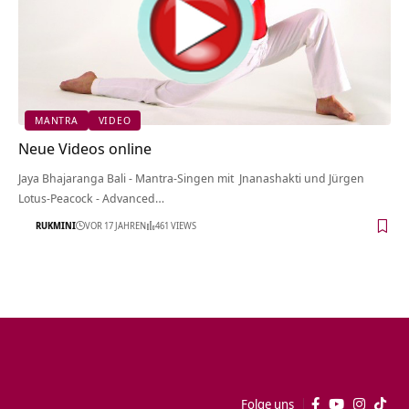
MANTRA
VIDEO
Neue Videos online
Jaya Bhajaranga Bali - Mantra-Singen mit Jnanashakti und Jürgen
Lotus-Peacock - Advanced…
RUKMINI
VOR 17 JAHREN
461 VIEWS
Folge uns