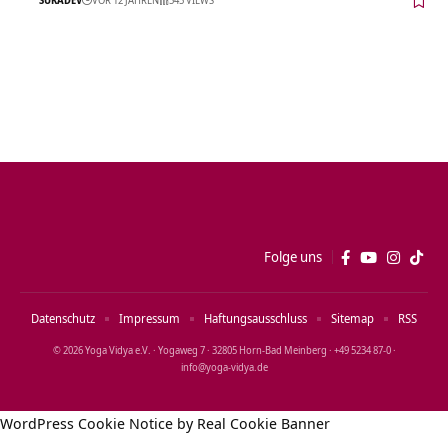
Folge uns
Datenschutz
Impressum
Haftungsausschluss
Sitemap
RSS
© 2026 Yoga Vidya e.V. · Yogaweg 7 · 32805 Horn‑Bad Meinberg · +49 5234 87‑0 ·
info@yoga‑vidya.de
WordPress Cookie Notice by Real Cookie Banner