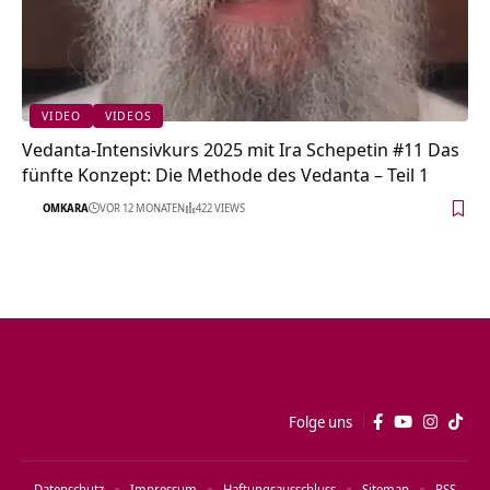
VIDEO
VIDEOS
Vedanta-Intensivkurs 2025 mit Ira Schepetin #11 Das
fünfte Konzept: Die Methode des Vedanta – Teil 1
OMKARA
VOR 12 MONATEN
422 VIEWS
Folge uns
Datenschutz
Impressum
Haftungsausschluss
Sitemap
RSS