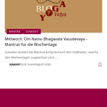
MANTRA
SUKADEV
Mittwoch: Om Namo Bhagavate Vasudevaya –
Mantras für die Wochentage
Sukadev rezitiert die Mantras entsprechend den Gottheiten, welche
den Wochentagen zugeordnet sind.…
SUKADEV
VOR 18 JAHREN
597 VIEWS