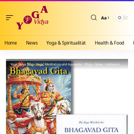
Aa
Größenänderun
Home
News
Yoga & Spiritualität
Health & Food
Yoga Vidya Blog - Yoga, Meditation und Ayurveda
>
Blog
>
News
>
Ashrams
>
Bad Me