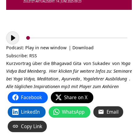
ZULETZT AKTUALISIERT: 14. JUNI 2025 09:23
Audio-
Player
Podcast:
Play in new window
|
Download
Subscribe:
RSS
Kurzvortrag über die
Bhagavad Gita
von
Sukadev
von
Yoga
Vidya Bad Meinberg.
Hier klicken für weitere Infos zu:
Seminare
bei Yoga Vidya,
Meditation
,
Ayurveda
,
Yogalehrer Ausbildung
.
Alle täglichen Inspirationen mp3 mit Player zum Anhören
Facebook
Share on X
LinkedIn
WhatsApp
Email
Copy Link