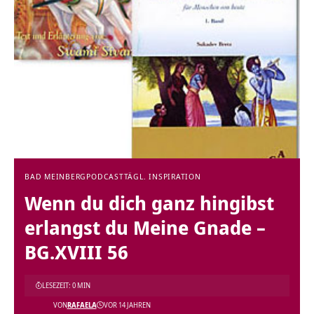
BAD MEINBERG
PODCAST
TÄGL. INSPIRATION
Wenn du dich ganz hingibst
erlangst du Meine Gnade –
BG.XVIII 56
LESEZEIT: 0 MIN
VON
RAFAELA
VOR 14 JAHREN