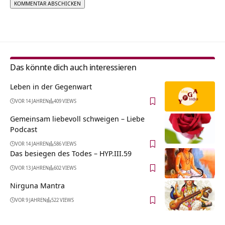
Alternative:
Das könnte dich auch interessieren
Leben in der Gegenwart
VOR 14 JAHREN
409 VIEWS
Gemeinsam liebevoll schweigen – Liebe
Podcast
VOR 14 JAHREN
586 VIEWS
Das besiegen des Todes – HYP.III.59
VOR 13 JAHREN
602 VIEWS
Nirguna Mantra
VOR 9 JAHREN
522 VIEWS