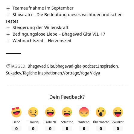
Teamaufnahme im September
Shivaratri – Die Bedeutung dieses wichtigen indischen
Festes
Steigerung der Willenskraft
Bedingungslose Liebe – Bhagavad Gita VII. 17
Weihnachtszeit – Herzenszeit
TAGGED:
Bhagavad Gita
bhagavad-gita-podcast
Inspiration
Sukadev
Tägliche Inspirationen
Vorträge
Yoga Vidya
Dein Feedback?
Liebe
Traurig
Fröhlich
Schläfrig
Wütend
Überrascht
Zwinker
0
0
0
0
0
0
0