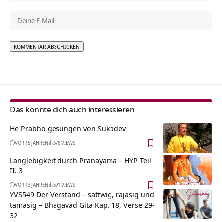
Alternative:
Das könnte dich auch interessieren
He Prabho gesungen von Sukadev
VOR 15 JAHREN
576 VIEWS
Langlebigkeit durch Pranayama – HYP Teil
II. 3
VOR 13 JAHREN
591 VIEWS
YVS549 Der Verstand – sattwig, rajasig und
tamasig – Bhagavad Gita Kap. 18, Verse 29-
32