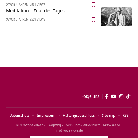
VOR 4 JAHREN
501 VIEWS
Meditation – Zitat des Tages
VOR 5 JAHREN
529 VIEWS
Folge uns
Datenschutz
Impressum
Haftungsausschluss
Sitemap
RSS
© 2026 Yoga Vidya e.V. · Yogaweg 7 · 32805 Horn‑Bad Meinberg · +49 5234 87‑0 ·
info@yoga‑vidya.de