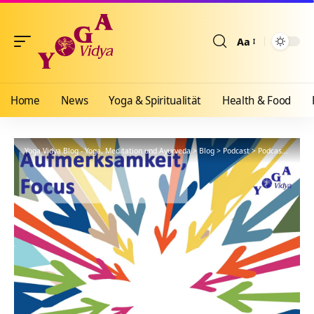
Aa
Größenänderun
Home
News
Yoga & Spiritualität
Health & Food
Yoga Vidya Blog - Yoga, Meditation und Ayurveda
>
Blog
>
Podcast
>
Podcast Kanal: Konzentration, Focus, Aufmerksamkeit