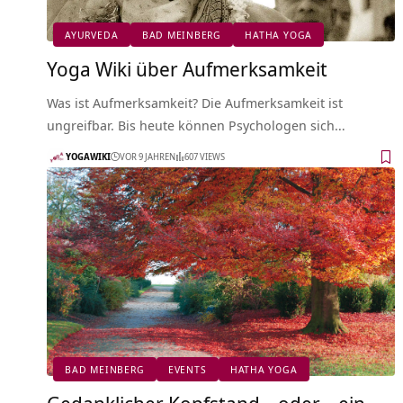
AYURVEDA
BAD MEINBERG
HATHA YOGA
Yoga Wiki über Aufmerksamkeit
Was ist Aufmerksamkeit? Die Aufmerksamkeit ist
ungreifbar. Bis heute können Psychologen sich…
YOGAWIKI
VOR 9 JAHREN
607 VIEWS
BAD MEINBERG
EVENTS
HATHA YOGA
Gedanklicher Kopfstand – oder – ein