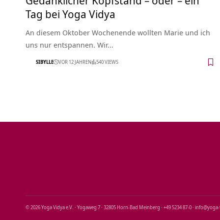
Tag bei Yoga Vidya
An diesem Oktober Wochenende wollten Marie und ich
uns nur entspannen. Wir…
SIBYLLE
VOR 12 JAHREN
540 VIEWS
© 2026 Yoga Vidya e.V. · Yogaweg 7 · 32805 Horn‑Bad Meinberg · +49 5234 87‑0 · info@yoga