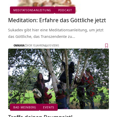
MEDITATIONSANLEITUNG
PODCAST
Meditation: Erfahre das Göttliche jetzt
Sukadev gibt hier eine Meditationsanleitung, um jetzt
das Göttliche, das Transzendente zu…
OMKARA
VOR 10 JAHREN
610 VIEWS
BAD MEINBERG
EVENTS
Treffe deinen Baumgeist!