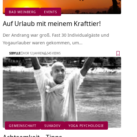
BAD MEINBERG
EVENTS
Auf Urlaub mit meinem Krafttier!
Der Andrang war groß. Fast 30 Individualgäste und
Yogaurlauber waren gekommen, um…
SIBYLLE
VOR 12 JAHREN
545 VIEWS
GEMEINSCHAFT
SUKADEV
YOGA PSYCHOLOGIE
Achtsamkeit – Tipps