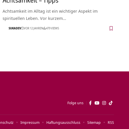
Achtsamkeit im Alltag ist ein wichtiger Aspekt im
spirituellen Leben. Vor kurzem…
SUKADEV
VOR 12 JAHREN
479 VIEWS
Folge uns
enschutz
Impressum
Haftungsausschluss
Sitemap
RSS