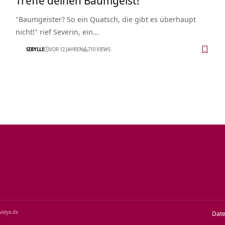
"Baumgeister? So ein Quatsch, die gibt es überhaupt
nicht!" rief Severin, ein…
SIBYLLE
VOR 12 JAHREN
710 VIEWS
‑vidya.de
Dat