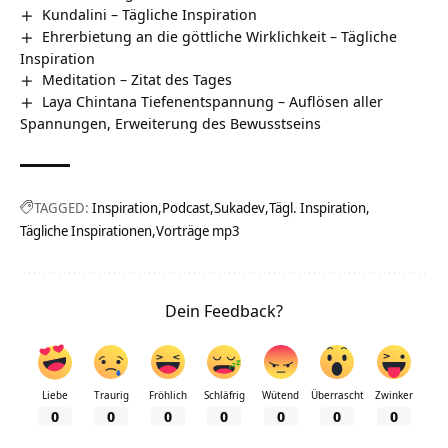
Kundalini – Tägliche Inspiration
Ehrerbietung an die göttliche Wirklichkeit – Tägliche
Inspiration
Meditation – Zitat des Tages
Laya Chintana Tiefenentspannung – Auflösen aller
Spannungen, Erweiterung des Bewusstseins
TAGGED:
Inspiration
Podcast
Sukadev
Tägl. Inspiration
Tägliche Inspirationen
Vorträge mp3
Dein Feedback?
Liebe
Traurig
Fröhlich
Schläfrig
Wütend
Überrascht
Zwinker
0
0
0
0
0
0
0