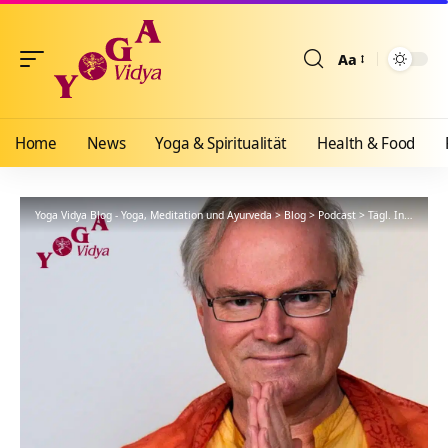
Aa
Größenänderun
Home
News
Yoga & Spiritualität
Health & Food
Yoga Vidya Blog - Yoga, Meditation und Ayurveda
>
Blog
>
Podcast
>
Tägl. Inspiration