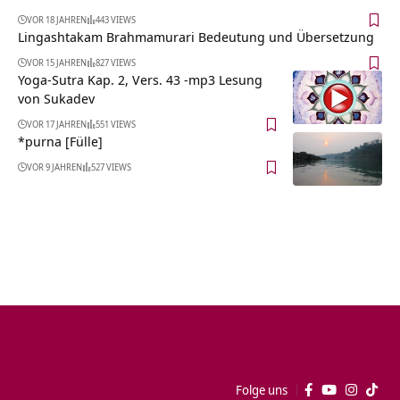
VOR 18 JAHREN
443 VIEWS
Lingashtakam Brahmamurari Bedeutung und Übersetzung
VOR 15 JAHREN
827 VIEWS
Yoga-Sutra Kap. 2, Vers. 43 -mp3 Lesung
von Sukadev
VOR 17 JAHREN
551 VIEWS
*purna [Fülle]
VOR 9 JAHREN
527 VIEWS
Folge uns