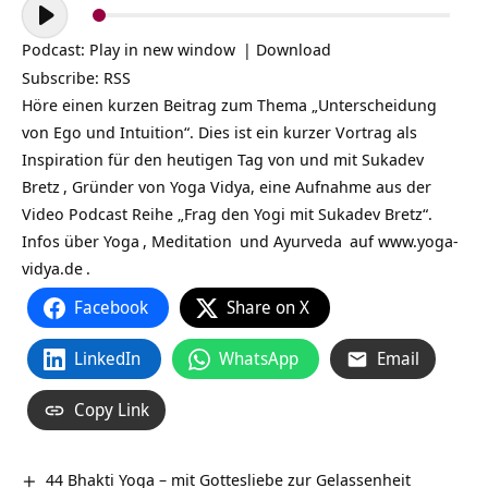
Audio-
Player
Podcast:
Play in new window
|
Download
Subscribe:
RSS
Höre einen kurzen Beitrag zum Thema „Unterscheidung
von Ego und Intuition“. Dies ist ein kurzer Vortrag als
Inspiration für den heutigen Tag von und mit
Sukadev
Bretz
, Gründer von Yoga Vidya, eine Aufnahme aus der
Video Podcast Reihe „Frag den Yogi mit Sukadev Bretz“.
Infos über
Yoga
,
Meditation
und
Ayurveda
auf
www.yoga-
vidya.de
.
Facebook
Share on X
LinkedIn
WhatsApp
Email
Copy Link
44 Bhakti Yoga – mit Gottesliebe zur Gelassenheit