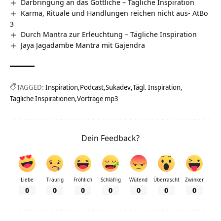
Darbringung an das Göttliche – Tägliche Inspiration
Karma, Rituale und Handlungen reichen nicht aus- AtBo
3
Durch Mantra zur Erleuchtung – Tägliche Inspiration
Jaya Jagadambe Mantra mit Gajendra
TAGGED:
Inspiration
Podcast
Sukadev
Tägl. Inspiration
Tägliche Inspirationen
Vorträge mp3
Dein Feedback?
Liebe
Traurig
Fröhlich
Schläfrig
Wütend
Überrascht
Zwinker
0
0
0
0
0
0
0