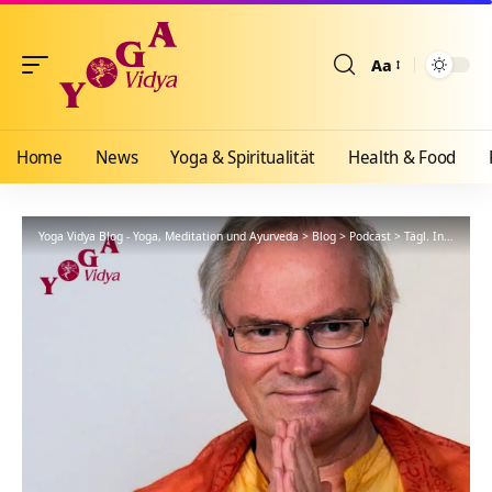
Aa
Größenänderun
Home
News
Yoga & Spiritualität
Health & Food
Yoga Vidya Blog - Yoga, Meditation und Ayurveda
>
Blog
>
Podcast
>
Tägl. Inspiration