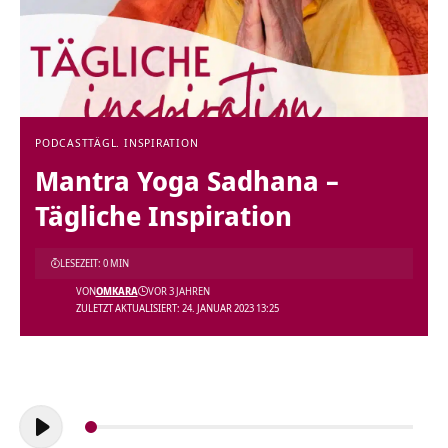
PODCAST
TÄGL. INSPIRATION
Mantra Yoga Sadhana –
Tägliche Inspiration
LESEZEIT: 0 MIN
VON
OMKARA
VOR 3 JAHREN
ZULETZT AKTUALISIERT: 24. JANUAR 2023 13:25
Audio-
Player