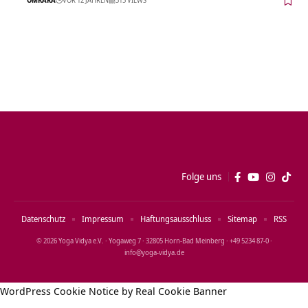
Folge uns
Datenschutz
Impressum
Haftungsausschluss
Sitemap
RSS
© 2026 Yoga Vidya e.V. · Yogaweg 7 · 32805 Horn‑Bad Meinberg · +49 5234 87‑0 ·
info@yoga‑vidya.de
WordPress Cookie Notice by Real Cookie Banner