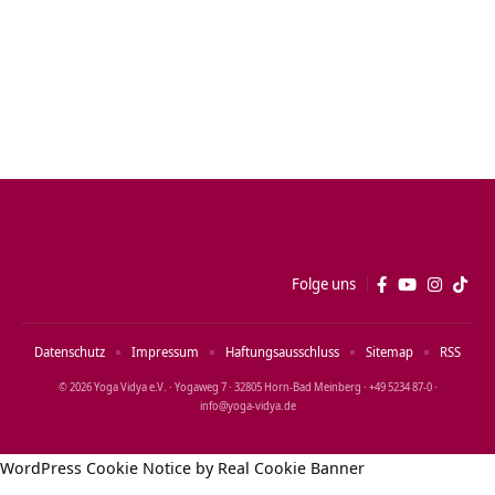
Folge uns
Datenschutz
Impressum
Haftungsausschluss
Sitemap
RSS
© 2026 Yoga Vidya e.V. · Yogaweg 7 · 32805 Horn‑Bad Meinberg · +49 5234 87‑0 ·
info@yoga‑vidya.de
WordPress Cookie Notice by Real Cookie Banner