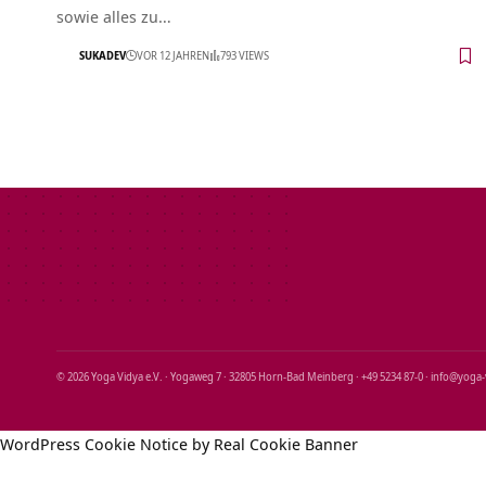
sowie alles zu…
SUKADEV
VOR 12 JAHREN
793 VIEWS
© 2026 Yoga Vidya e.V. · Yogaweg 7 · 32805 Horn‑Bad Meinberg · +49 5234 87‑0 · info@yoga
WordPress Cookie Notice by Real Cookie Banner