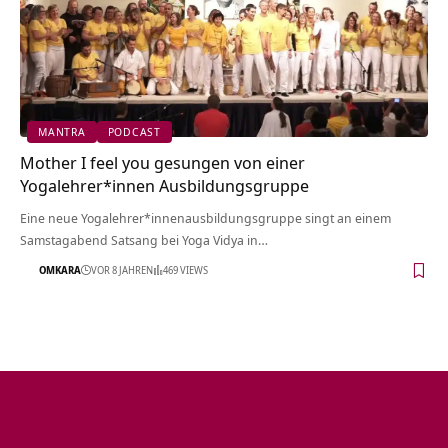
MANTRA
PODCAST
Mother I feel you gesungen von einer
Yogalehrer*innen Ausbildungsgruppe
Eine neue Yogalehrer*innenausbildungsgruppe singt an einem
Samstagabend Satsang bei Yoga Vidya in…
OMKARA
VOR 8 JAHREN
469 VIEWS