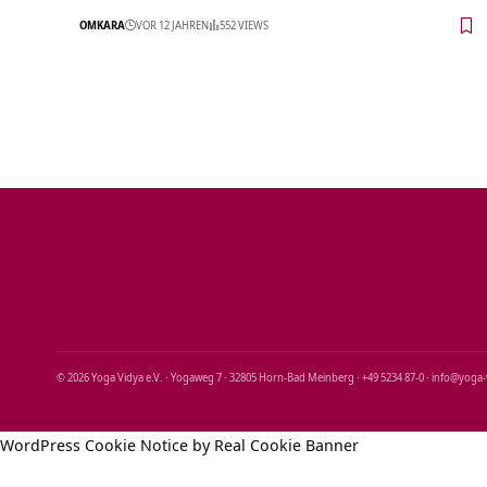
OMKARA
VOR 12 JAHREN
552 VIEWS
© 2026 Yoga Vidya e.V. · Yogaweg 7 · 32805 Horn‑Bad Meinberg · +49 5234 87‑0 · info@yoga
WordPress Cookie Notice by Real Cookie Banner