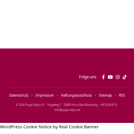
Folge uns
Datenschutz
Impressum
Haftungsausschluss
Sitemap
RSS
© 2026 Yoga Vidya e.V. · Yogaweg 7 · 32805 Horn‑Bad Meinberg · +49 5234 87‑0 ·
info@yoga‑vidya.de
WordPress Cookie Notice by Real Cookie Banner