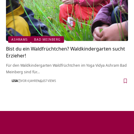
ASHRAMS
BAD MEINBERG
Bist du ein Waldfrüchtchen? Waldkindergarten sucht
Erzieher!
Für den Waldkindergarten Waldfrüchtchen im Yoga Vidya Ashram Bad
Meinberg sind für…
LISA
VOR 4 JAHREN
657 VIEWS