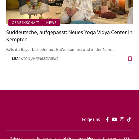
GEMEINSCHAFT
NEWS
Süddeutsche, aufgepasst: Neues Yoga Vidya Center in
Kempten
Falls du Bayer bist oder aus BaWü kommst und in der Nähe…
LISA
VOR 3 JAHREN
593 VIEWS
Folge uns
Datenschutz
Impressum
Haftungsausschluss
Sitemap
RSS