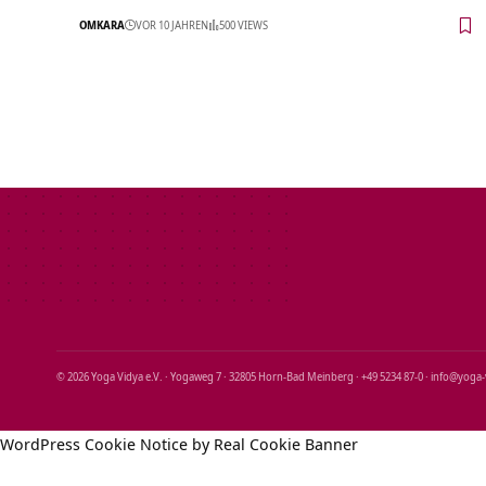
OMKARA
VOR 10 JAHREN
500 VIEWS
© 2026 Yoga Vidya e.V. · Yogaweg 7 · 32805 Horn‑Bad Meinberg · +49 5234 87‑0 · info@yoga
WordPress Cookie Notice by Real Cookie Banner