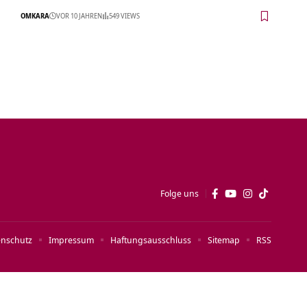
OMKARA
VOR 10 JAHREN
549 VIEWS
Folge uns
enschutz
Impressum
Haftungsausschluss
Sitemap
RSS