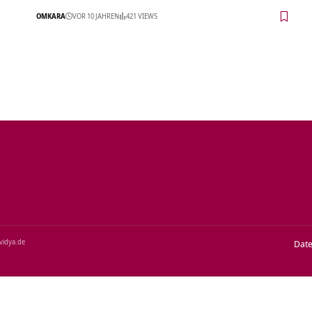
OMKARA
VOR 10 JAHREN
421 VIEWS
‑vidya.de
Dat