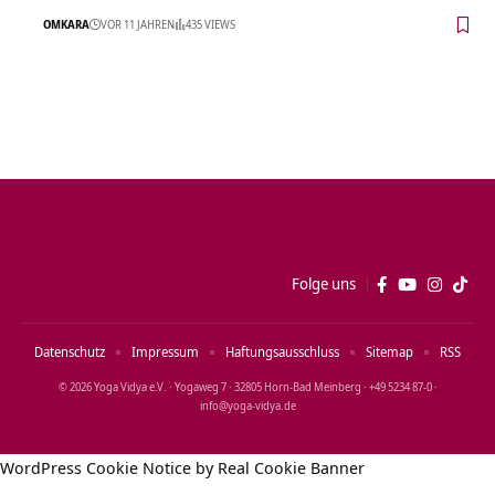
OMKARA
VOR 11 JAHREN
435 VIEWS
Folge uns
Datenschutz
Impressum
Haftungsausschluss
Sitemap
RSS
© 2026 Yoga Vidya e.V. · Yogaweg 7 · 32805 Horn‑Bad Meinberg · +49 5234 87‑0 ·
info@yoga‑vidya.de
WordPress Cookie Notice by Real Cookie Banner