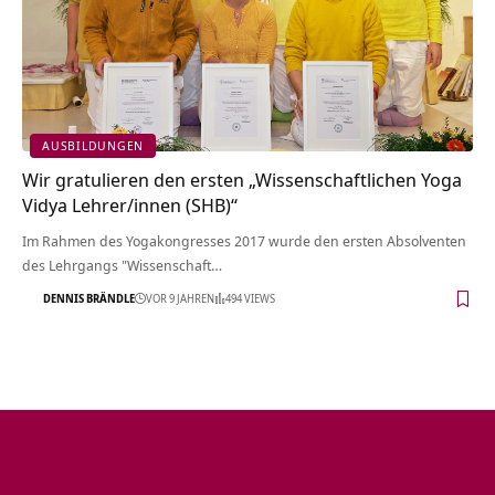
AUSBILDUNGEN
Wir gratulieren den ersten „Wissenschaftlichen Yoga
Vidya Lehrer/innen (SHB)“
Im Rahmen des Yogakongresses 2017 wurde den ersten Absolventen
des Lehrgangs "Wissenschaft…
DENNIS BRÄNDLE
VOR 9 JAHREN
494 VIEWS