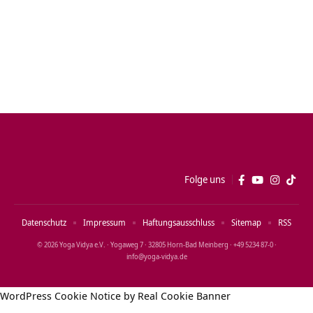
Folge uns
Datenschutz
Impressum
Haftungsausschluss
Sitemap
RSS
© 2026 Yoga Vidya e.V. · Yogaweg 7 · 32805 Horn‑Bad Meinberg · +49 5234 87‑0 ·
info@yoga‑vidya.de
WordPress Cookie Notice by Real Cookie Banner