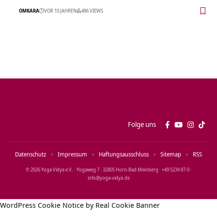
OMKARA
VOR 10 JAHREN
486 VIEWS
Folge uns
Datenschutz
Impressum
Haftungsausschluss
Sitemap
RSS
© 2026 Yoga Vidya e.V. · Yogaweg 7 · 32805 Horn‑Bad Meinberg · +49 5234 87‑0 ·
info@yoga‑vidya.de
WordPress Cookie Notice by Real Cookie Banner