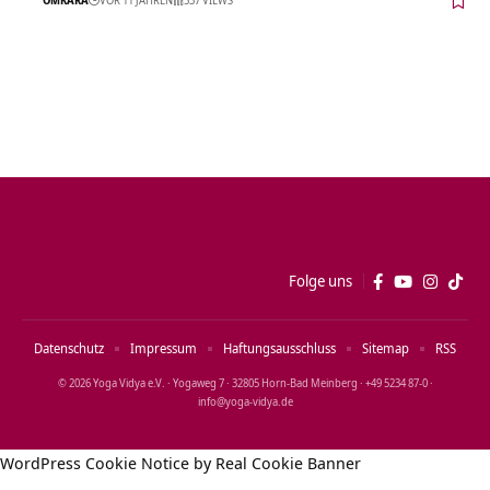
Folge uns
Datenschutz
Impressum
Haftungsausschluss
Sitemap
RSS
© 2026 Yoga Vidya e.V. · Yogaweg 7 · 32805 Horn‑Bad Meinberg · +49 5234 87‑0 ·
info@yoga‑vidya.de
WordPress Cookie Notice by Real Cookie Banner