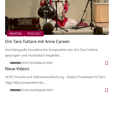
MANTRA
PODCAST
Om Tare Tuttare mit Anne Careen
Eine klangvolle künstlerische Komposition von Om Tare Tuttare,
gesungen und musikalisch begleitet…
OMKARA
VOR 9 JAHREN
439 VIEWS
Neue Videos
VC057 Freude und Selbstverwirklichung - Viveka Chudamani 57.Vers
Yoga Vidya präsentiert die…
OMKARA
VOR 9 JAHREN
466 VIEWS