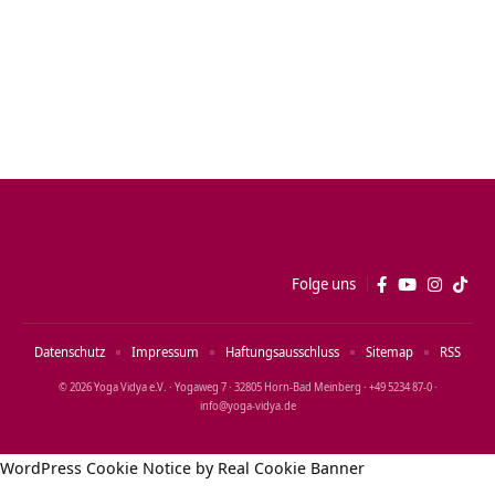
Folge uns
Datenschutz
Impressum
Haftungsausschluss
Sitemap
RSS
© 2026 Yoga Vidya e.V. · Yogaweg 7 · 32805 Horn‑Bad Meinberg · +49 5234 87‑0 ·
info@yoga‑vidya.de
WordPress Cookie Notice by Real Cookie Banner