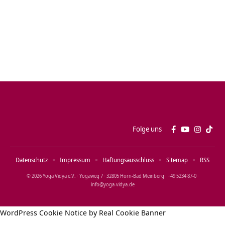
Folge uns
Datenschutz
Impressum
Haftungsausschluss
Sitemap
RSS
© 2026 Yoga Vidya e.V. · Yogaweg 7 · 32805 Horn‑Bad Meinberg · +49 5234 87‑0 ·
info@yoga‑vidya.de
WordPress Cookie Notice by Real Cookie Banner