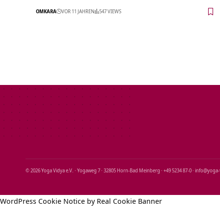
OMKARA
VOR 11 JAHREN
547 VIEWS
© 2026 Yoga Vidya e.V. · Yogaweg 7 · 32805 Horn‑Bad Meinberg · +49 5234 87‑0 · info@yoga
WordPress Cookie Notice by Real Cookie Banner