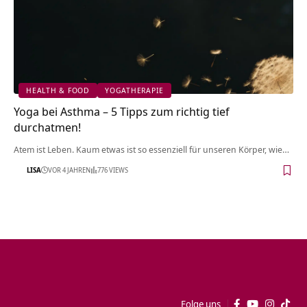
HEALTH & FOOD
YOGATHERAPIE
Yoga bei Asthma – 5 Tipps zum richtig tief
durchatmen!
Atem ist Leben. Kaum etwas ist so essenziell für unseren Körper, wie…
LISA
VOR 4 JAHREN
776 VIEWS
Folge uns