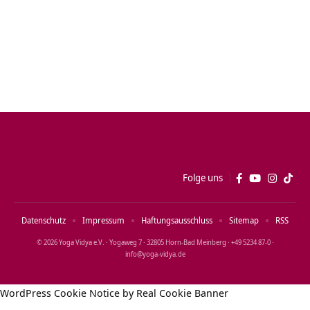
Folge uns
Datenschutz
Impressum
Haftungsausschluss
Sitemap
RSS
© 2026 Yoga Vidya e.V. · Yogaweg 7 · 32805 Horn‑Bad Meinberg · +49 5234 87‑0 ·
info@yoga‑vidya.de
WordPress Cookie Notice by Real Cookie Banner