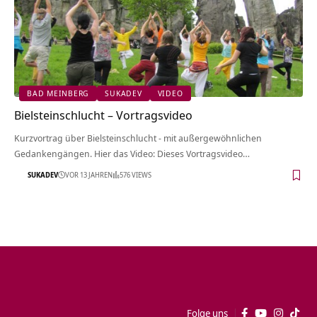
BAD MEINBERG
SUKADEV
VIDEO
Bielsteinschlucht‏‎ – Vortragsvideo
Kurzvortrag über Bielsteinschlucht‏‎ - mit außergewöhnlichen
Gedankengängen. Hier das Video: Dieses Vortragsvideo…
SUKADEV
VOR 13 JAHREN
576 VIEWS
Folge uns