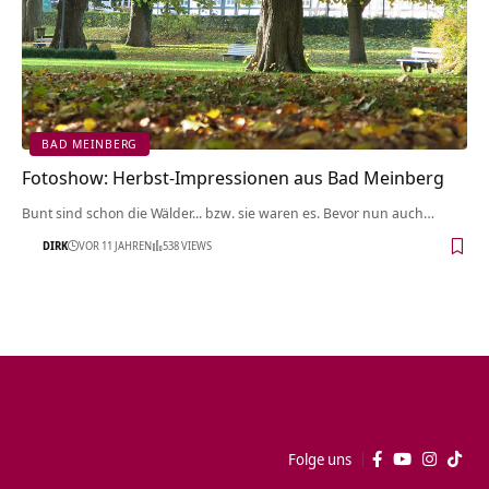
BAD MEINBERG
Fotoshow: Herbst-Impressionen aus Bad Meinberg
Bunt sind schon die Wälder... bzw. sie waren es. Bevor nun auch…
DIRK
VOR 11 JAHREN
538 VIEWS
Folge uns