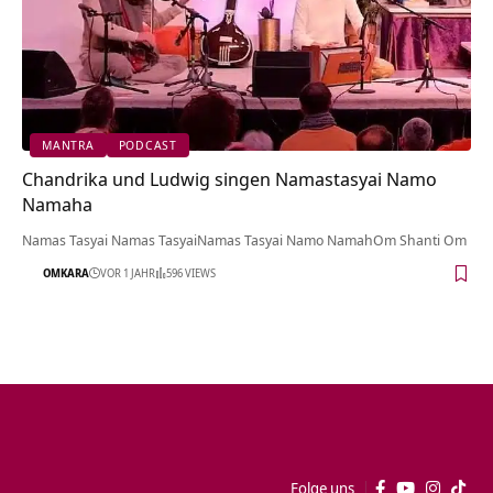
MANTRA
PODCAST
Chandrika und Ludwig singen Namastasyai Namo
Namaha
Namas Tasyai Namas TasyaiNamas Tasyai Namo NamahOm Shanti Om
OMKARA
VOR 1 JAHR
596 VIEWS
Folge uns