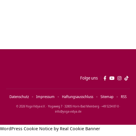
Folge uns
Datenschutz
Impressum
Haftungsausschluss
Sitemap
RSS
© 2026 Yoga Vidya e.V. · Yogaweg 7 · 32805 Horn‑Bad Meinberg · +49 5234 87‑0 ·
info@yoga‑vidya.de
WordPress Cookie Notice by Real Cookie Banner