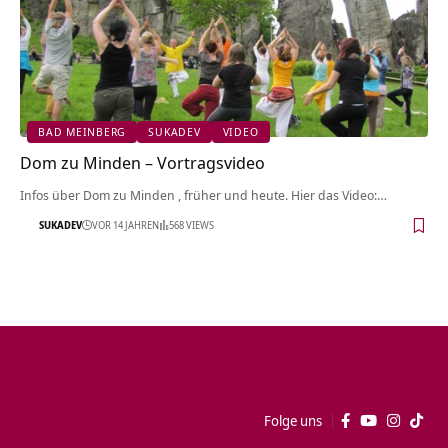
BAD MEINBERG
SUKADEV
VIDEO
Dom zu Minden‏‎ – Vortragsvideo
Infos über Dom zu Minden‏‎ , früher und heute. Hier das Video:…
SUKADEV
VOR 14 JAHREN
568 VIEWS
Folge uns