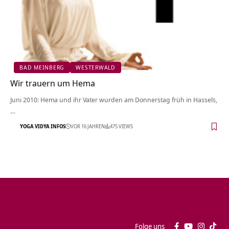
BAD MEINBERG
WESTERWALD
Wir trauern um Hema
Juni 2010: Hema und ihr Vater wurden am Donnerstag früh in Hassels,
…
YOGA VIDYA INFOS
VOR 16 JAHREN
475 VIEWS
Folge uns