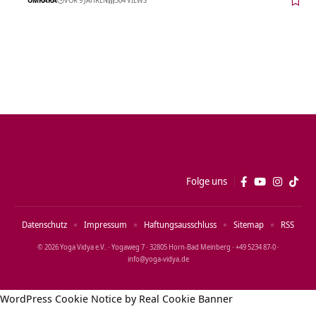
Folge uns
Datenschutz
Impressum
Haftungsausschluss
Sitemap
RSS
© 2026 Yoga Vidya e.V. · Yogaweg 7 · 32805 Horn‑Bad Meinberg · +49 5234 87‑0 ·
info@yoga‑vidya.de
WordPress Cookie Notice by Real Cookie Banner