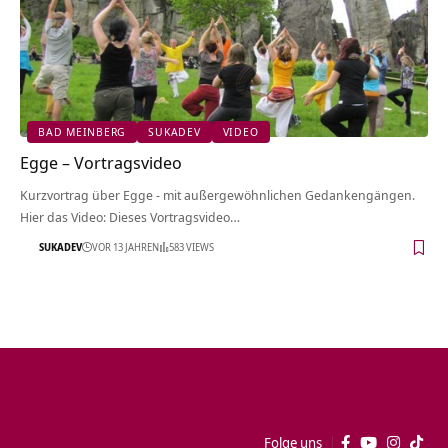
BAD MEINBERG
SUKADEV
VIDEO
Egge‏‎ – Vortragsvideo
Kurzvortrag über Egge‏‎ - mit außergewöhnlichen Gedankengängen.
Hier das Video: Dieses Vortragsvideo…
SUKADEV
VOR 13 JAHREN
583 VIEWS
Folge uns