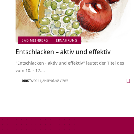
BAD MEINBERG
ERNÄHRUNG
Entschlacken – aktiv und effektiv
"Entschlacken - aktiv und effektiv" lautet der Titel des
vom 10. - 17.…
DIRK
VOR 11 JAHREN
463 VIEWS