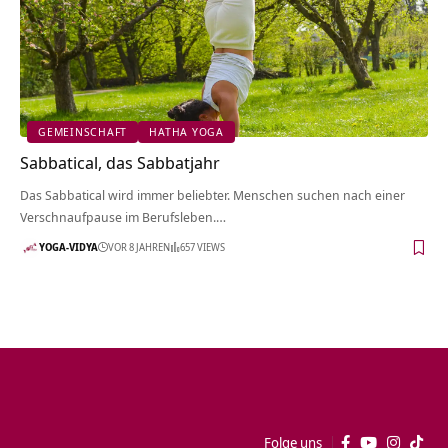
GEMEINSCHAFT
HATHA YOGA
Sabbatical, das Sabbatjahr
Das Sabbatical wird immer beliebter. Menschen suchen nach einer
Verschnaufpause im Berufsleben.…
YOGA-VIDYA
VOR 8 JAHREN
657 VIEWS
Folge uns