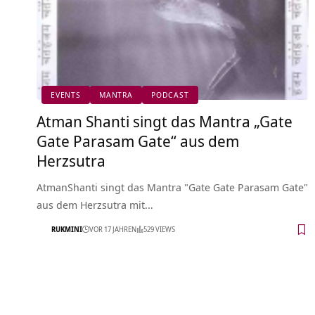
EVENTS
MANTRA
PODCAST
Atman Shanti singt das Mantra „Gate
Gate Parasam Gate“ aus dem
Herzsutra
AtmanShanti singt das Mantra "Gate Gate Parasam Gate"
aus dem Herzsutra mit…
RUKMINI
VOR 17 JAHREN
529 VIEWS