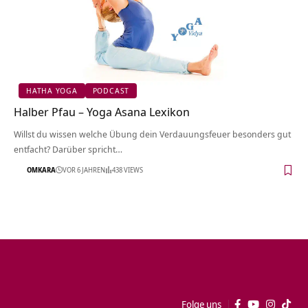
HATHA YOGA
PODCAST
Halber Pfau – Yoga Asana Lexikon
Willst du wissen welche Übung dein Verdauungsfeuer besonders gut
entfacht? Darüber spricht…
OMKARA
VOR 6 JAHREN
438 VIEWS
Folge uns